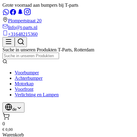
Grote voorraad aan bumpers bij T-parts
Plompertstraat 20
Info@t-parts.nl
+31648215360
Suche in unseren Produkten
T-Parts
,
Rotterdam
Voorbumper
Achterbumper
Motorkap
Voorfront
Verlichting en Lampen
de
0
€ 0,00
Warenkorb