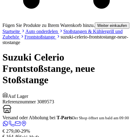
Fügen Sie Produkte zu Ihrem Warenkorb hinzu.
Weiter einkaufen
Startseite
Auto onderdelen
Stoßstangen & Kühlergrill und
Zubehör
Frontstoßstange
suzuki-celerio-frontstostange-neue-
stostange
Suzuki Celerio
Frontstoßstange, neue
Stoßstange
Auf Lager
Referenznummer
3089573
Versand oder Abholung bei
T-Parts
Der Shop öffnet um bald am 09:00
€ 279,00
-
29
%
€ 164,46
Exkl. MwSt.