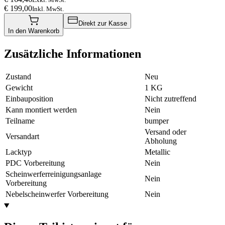
€ 199,00
Inkl. MwSt.
Direkt zur Kasse
In den Warenkorb
Zusätzliche Informationen
Zustand
Neu
Gewicht
1 KG
Einbauposition
Nicht zutreffend
Kann montiert werden
Nein
Teilname
bumper
Versand oder
Versandart
Abholung
Lacktyp
Metallic
PDC Vorbereitung
Nein
Scheinwerferreinigungsanlage
Nein
Vorbereitung
Nebelscheinwerfer Vorbereitung
Nein