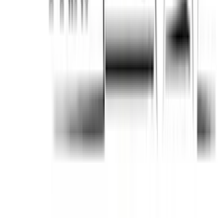
een maand geleden
Niek