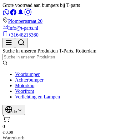
Grote voorraad aan bumpers bij T-parts
Plompertstraat 20
Info@t-parts.nl
+31648215360
Suche in unseren Produkten
T-Parts
,
Rotterdam
Voorbumper
Achterbumper
Motorkap
Voorfront
Verlichting en Lampen
de
0
€ 0,00
Warenkorb