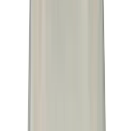
3 weken geleden
Zeer slechte ervaring met dit bedrijf. Ik raad iedereen af om
hier onderdelen te kopen. De klantenservice is waardeloos: ik
heb dagenlang gebeld en ben meerdere keren langs geweest,
maar niemand wilde mij helpen of verantwoordelijkheid
nemen. Ik voel me enorm opgelicht door de manier waarop ik
ben behandeld. De onderdelen die ik heb ontvangen geven
mij totaal geen vertrouwen in de kwaliteit en
betrouwbaarheid. Naar mijn mening zou er een grondig
onderzoek moeten komen naar de werkwijze van dit bedrijf,
omdat mijn ervaring allesbehalve professioneel en eerlijk was.
Bespaar jezelf de stress, tijd en het geld en koop je onderdelen
ergens anders. Voor mij was dit een van de slechtste
ervaringen die ik ooit met een bedrijf heb gehad.
Nordin