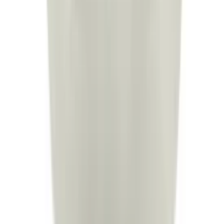
3 weken geleden
T Parts