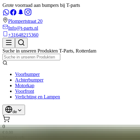
Grote voorraad aan bumpers bij T-parts
Plompertstraat 20
Info@t-parts.nl
+31648215360
Suche in unseren Produkten
T-Parts
,
Rotterdam
Voorbumper
Achterbumper
Motorkap
Voorfront
Verlichting en Lampen
de
0
€ 0,00
Warenkorb