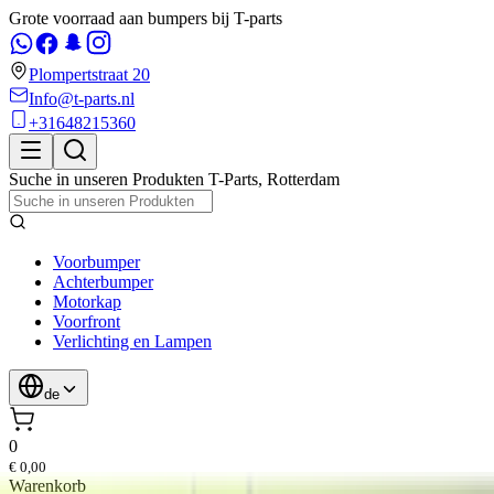
Grote voorraad aan bumpers bij T-parts
Plompertstraat 20
Info@t-parts.nl
+31648215360
Suche in unseren Produkten
T-Parts
,
Rotterdam
Voorbumper
Achterbumper
Motorkap
Voorfront
Verlichting en Lampen
de
0
€ 0,00
Warenkorb