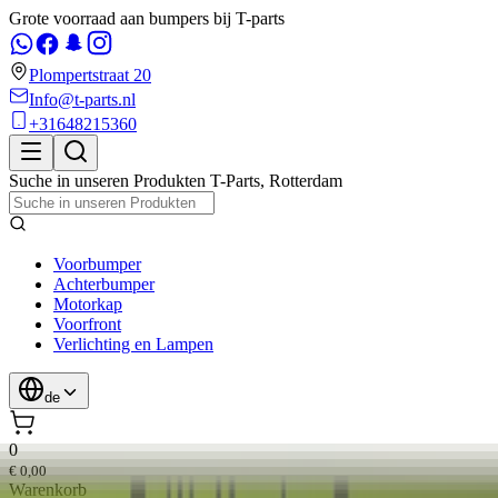
Grote voorraad aan bumpers bij T-parts
Plompertstraat 20
Info@t-parts.nl
+31648215360
Suche in unseren Produkten
T-Parts
,
Rotterdam
Voorbumper
Achterbumper
Motorkap
Voorfront
Verlichting en Lampen
de
0
€ 0,00
Warenkorb