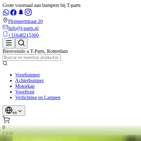
Grote voorraad aan bumpers bij T-parts
Plompertstraat 20
Info@t-parts.nl
+31648215360
Bienvenido a
T-Parts
,
Rotterdam
Voorbumper
Achterbumper
Motorkap
Voorfront
Verlichting en Lampen
es
0
€ 0,00
Resumen del carrito