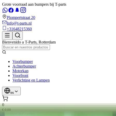
Grote voorraad aan bumpers bij T-parts
Plompertstraat 20
Info@t-parts.nl
+31648215360
Bienvenido a
T-Parts
,
Rotterdam
Voorbumper
Achterbumper
Motorkap
Voorfront
Verlichting en Lampen
es
0
€ 0,00
Resumen del carrito