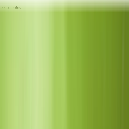
0 artículos