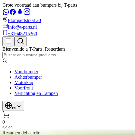
Grote voorraad aan bumpers bij T-parts
Plompertstraat 20
Info@t-parts.nl
+31648215360
Bienvenido a
T-Parts
,
Rotterdam
Voorbumper
Achterbumper
Motorkap
Voorfront
Verlichting en Lampen
es
0
€ 0,00
Resumen del carrito