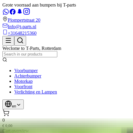
Grote voorraad aan bumpers bij T-parts
Plompertstraat 20
Info@t-parts.nl
+31648215360
Weclome to
T-Parts
,
Rotterdam
Voorbumper
Achterbumper
Motorkap
Voorfront
Verlichting en Lampen
en
0
€ 0,00
Cart overview