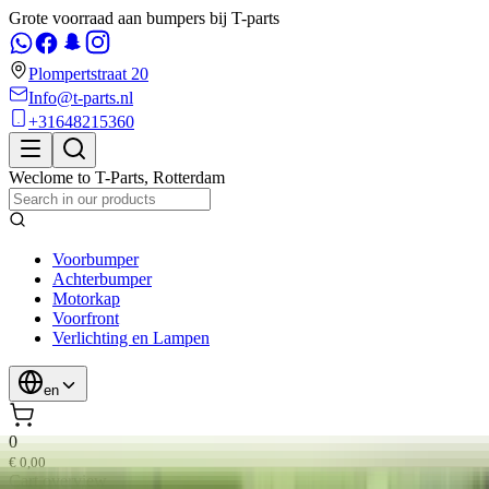
Grote voorraad aan bumpers bij T-parts
Plompertstraat 20
Info@t-parts.nl
+31648215360
Weclome to
T-Parts
,
Rotterdam
Voorbumper
Achterbumper
Motorkap
Voorfront
Verlichting en Lampen
en
0
€ 0,00
Cart overview