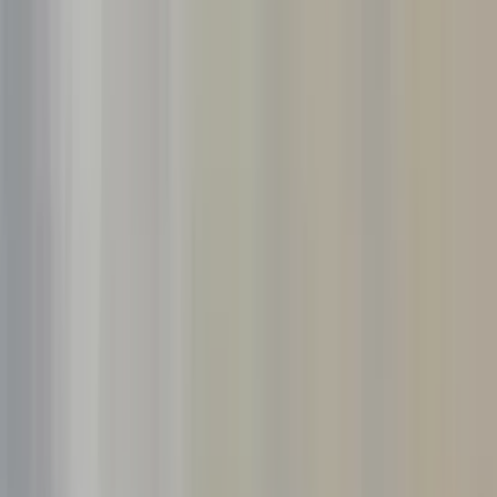
VASTE SCHERP GEPRIJSD !
voorbumper achterbumper koplamp Auto bumpers meer bumper
voorradig
2014 2015 2016 2017 2018 2019 2020 2021 2022 2023 2024 2025
2026
Bij betaling via PayPal worden transactiekosten van 3,4% + €0,35
doorbelast. Gelieve bij voorkeur per bankoverschrijving te betalen
Secure payments