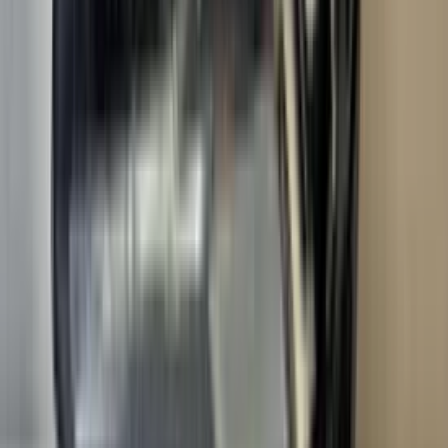
3 weken geleden
Zeer slechte ervaring met dit bedrijf. Ik raad iedereen af om
hier onderdelen te kopen. De klantenservice is waardeloos: ik
heb dagenlang gebeld en ben meerdere keren langs geweest,
maar niemand wilde mij helpen of verantwoordelijkheid
nemen. Ik voel me enorm opgelicht door de manier waarop ik
ben behandeld. De onderdelen die ik heb ontvangen geven
mij totaal geen vertrouwen in de kwaliteit en
betrouwbaarheid. Naar mijn mening zou er een grondig
onderzoek moeten komen naar de werkwijze van dit bedrijf,
omdat mijn ervaring allesbehalve professioneel en eerlijk was.
Bespaar jezelf de stress, tijd en het geld en koop je onderdelen
ergens anders. Voor mij was dit een van de slechtste
ervaringen die ik ooit met een bedrijf heb gehad.
Nordin