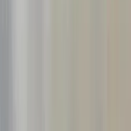
audi
Ask a question about this product
right headlight AUDI Q2 LIFT LED
MATRIX 81A941036:3857437
Subject
*
(verplicht)
Email
*
(verplicht)
Phone number
Message
*
(verplicht)
Send
Direct contact via WhatsApp
Description
Bumpers moeten gespoten worden !!