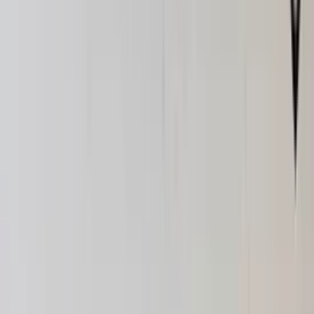
3 weken geleden
BMW 1 serie Goede bumpers
Antwan van Tilborgh