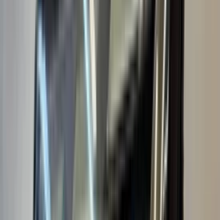
(
148
reviews)
Reviews via Google
sediq walizada