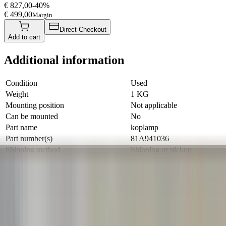
€ 827,00
-
40
%
€ 499,00
Margin
Direct Checkout
Add to cart
Additional information
Condition
Used
Weight
1 KG
Mounting position
Not applicable
Can be mounted
No
Part name
koplamp
Part number(s)
81A941036
Shipping method
Shipping or pickup
Special shipping rate
€ 30,00
Special shipping rate (EU)
€ 40,00
Verlichting soort
No
This part is suitable for