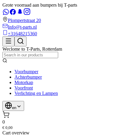
Grote voorraad aan bumpers bij T-parts
Plompertstraat 20
Info@t-parts.nl
+31648215360
Weclome to
T-Parts
,
Rotterdam
Voorbumper
Achterbumper
Motorkap
Voorfront
Verlichting en Lampen
en
0
€ 0,00
Cart overview