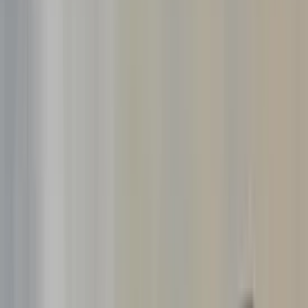
Related advertisements
All products
−
20
%
audi Q2 koplamp links lamp 81a941035
In stock
Shipping or pickup
€ 999,00
€ 799,00
Add to cart
3.6