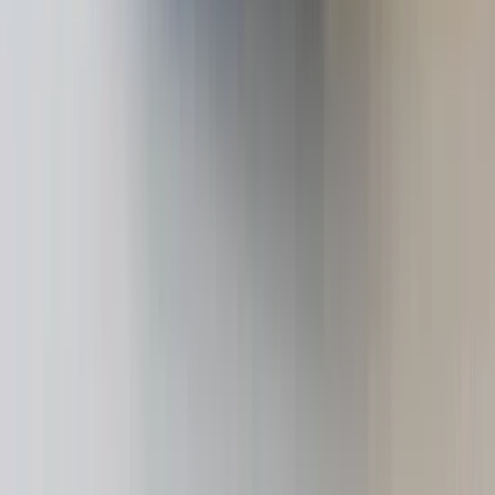
3 weken geleden
T Parts