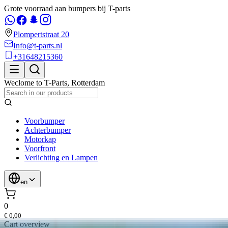
Grote voorraad aan bumpers bij T-parts
Plompertstraat 20
Info@t-parts.nl
+31648215360
Weclome to
T-Parts
,
Rotterdam
Voorbumper
Achterbumper
Motorkap
Voorfront
Verlichting en Lampen
en
0
€ 0,00
Cart overview