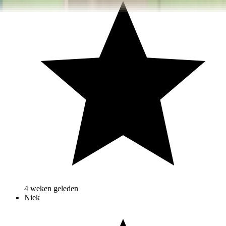
4 weken geleden
Niek