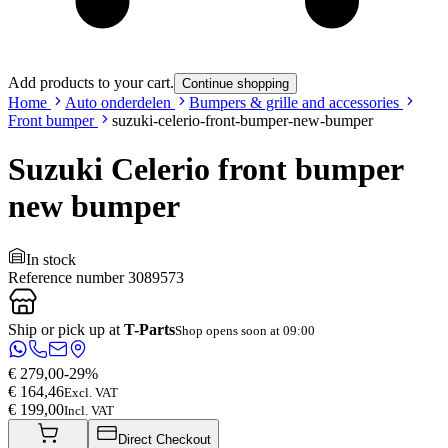
Add products to your cart.
Continue shopping
Home
Auto onderdelen
Bumpers & grille and accessories
Front bumper
suzuki-celerio-front-bumper-new-bumper
Suzuki Celerio front bumper
new bumper
In stock
Reference number
3089573
Ship or pick up at
T-Parts
Shop opens soon at 09:00
€ 279,00
-
29
%
€ 164,46
Excl. VAT
€ 199,00
Incl. VAT
Direct Checkout