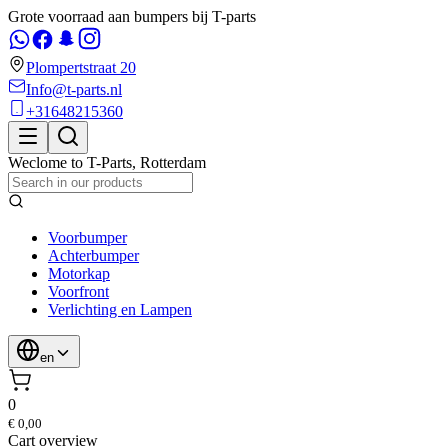
Grote voorraad aan bumpers bij T-parts
Plompertstraat 20
Info@t-parts.nl
+31648215360
Weclome to
T-Parts
,
Rotterdam
Voorbumper
Achterbumper
Motorkap
Voorfront
Verlichting en Lampen
en
0
€ 0,00
Cart overview