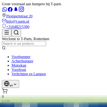
Grote voorraad aan bumpers bij T-parts
Plompertstraat 20
Info@t-parts.nl
+31648215360
Weclome to
T-Parts
,
Rotterdam
Voorbumper
Achterbumper
Motorkap
Voorfront
Verlichting en Lampen
en
0
€ 0,00
Cart overview