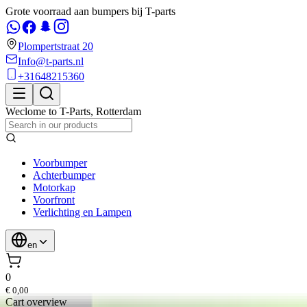
Grote voorraad aan bumpers bij T-parts
Plompertstraat 20
Info@t-parts.nl
+31648215360
Weclome to
T-Parts
,
Rotterdam
Voorbumper
Achterbumper
Motorkap
Voorfront
Verlichting en Lampen
en
0
€ 0,00
Cart overview