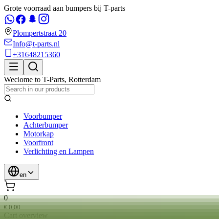
Grote voorraad aan bumpers bij T-parts
Plompertstraat 20
Info@t-parts.nl
+31648215360
Weclome to
T-Parts
,
Rotterdam
Voorbumper
Achterbumper
Motorkap
Voorfront
Verlichting en Lampen
en
0
€ 0,00
Cart overview